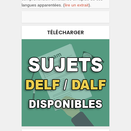
langues apparentées. (
lire un extrait
).
TÉLÉCHARGER