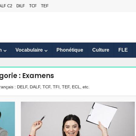
ALF C2
DILF
TCF
TEF
n
Vocabulaire
Phonétique
Culture
FLE
gorie : Examens
ançais : DELF, DALF, TCF, TFI, TEF, ECL, etc.