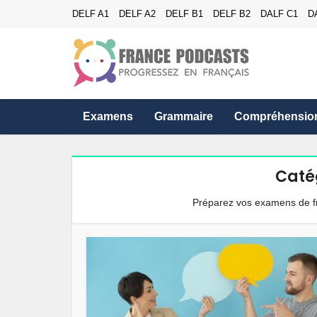
DELF A1
DELF A2
DELF B1
DELF B2
DALF C1
D
Examens
Grammaire
Compréhensio
Caté
Préparez vos examens de fr