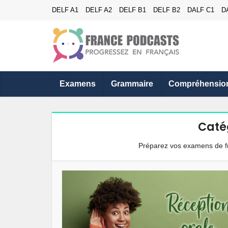
DELF A1
DELF A2
DELF B1
DELF B2
DALF C1
D
Examens
Grammaire
Compréhensio
Caté
Préparez vos examens de fr