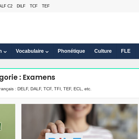
ALF C2
DILF
TCF
TEF
n
Vocabulaire
Phonétique
Culture
FLE
gorie : Examens
ançais : DELF, DALF, TCF, TFI, TEF, ECL, etc.