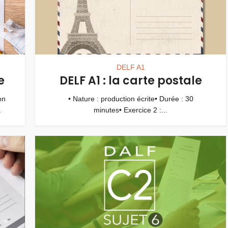
DELF A1
e
DELF A1 : la carte postale
on
• Nature : production écrite• Durée : 30
.
minutes• Exercice 2 :...